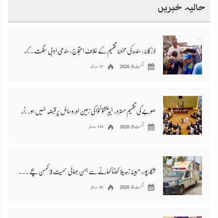
حالیہ خبریں
لاڑکانہ: سندھ کی ممکنہ تقسیم کے خلاف احتجاج، سندھی ادبی سنگت کے رہنماؤں سمیت متعدد افراد گرفتار
39 مناظر
اگست 9, 2026
صوبے کی تقسیم مسترد، خیبرپختونخوا کی زمین اور وسائل پر قبضہ نہیں ہونے دیں گے، اسمبلی کی متفقہ قرارداد
110 مناظر
اگست 9, 2026
شکارپور: مبینہ زہریلا کھانا کھانے سے بہن بھائی سمیت 3 کمسن بچے جاں بحق، 8 سے زائد افراد متاثر
40 مناظر
اگست 8, 2026