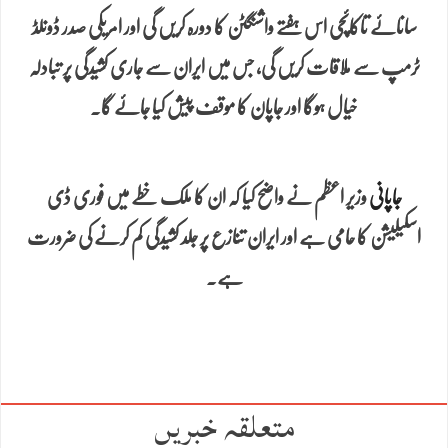
سانائے تاکائچی اس ہفتے واشنگٹن کا دورہ کریں گی اور امریکی صدر ڈونلڈ
ٹرمپ سے ملاقات کریں گی، جس میں ایران سے جاری کشیدگی پر تبادلہ
خیال ہوگا اور جاپان کا موقف پیش کیا جائے گا۔
جاپانی
وزیر اعظم نے واضح کیا کہ ان کا ملک خطے میں فوری ڈی
اسکیلیشن کا حامی ہے اور ایران تنازع پر جلد کشیدگی کم کرنے کی ضرورت
ہے۔
متعلقہ خبریں