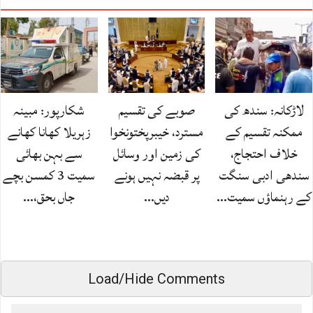
لاڑکانہ: سندھ کی
صوبے کی تقسیم
شکارپور: مبینہ
ممکنہ تقسیم کے
مسترد، خیبرپختونخوا
زہریلا کھانا کھانے
خلاف احتجاج،
کی زمین اور وسائل
سے بہن بھائی
سندھی ادبی سنگت
پر قبضہ نہیں ہونے
سمیت 3 کمسن بچے
کے رہنماؤں سمیت…
دیں…
جاں بحق،…
Load/Hide Comments