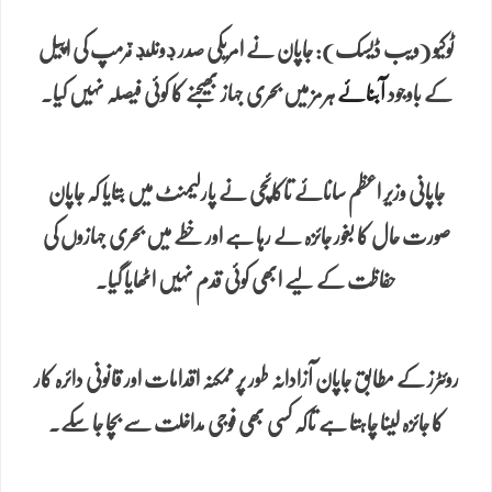
ٹوکیو (ویب ڈیسک): جاپان نے امریکی صدر ڊونلڊ ٽرمپ کی اپیل
کے باوجود
آبنائے
ہرمز میں بحری جہاز بھیجنے کا کوئی فیصلہ نہیں کیا۔
جاپانی وزیر اعظم سانائے تاکائچی نے پارلیمنٹ میں بتایا کہ جاپان
صورت حال کا بغور جائزہ لے رہا ہے اور خطے میں بحری جہازوں کی
حفاظت کے لیے ابھی کوئی قدم نہیں اٹھایا گیا۔
روئٹرز کے مطابق جاپان آزادانہ طور پر ممکنہ اقدامات اور قانونی دائرہ کار
کا جائزہ لینا چاہتا ہے تاکہ کسی بھی فوجی مداخلت سے بچا جا سکے۔