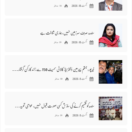
14 مناظر
اگست 10, 2026
سندھ: صرف سرزمین نہیں، ہماری شناخت ہے
39 مناظر
اگست 10, 2026
خیرپور: جسقم چیئرمین ڈاکٹر نیاز کالانی سمیت 150 سے زائد کارکن گرفتار، نامعلوم مقام منتقل
50 مناظر
اگست 9, 2026
سندھ کو تقسیم کرنے کی سازش کسی صورت قبول نہیں، عوامی تحریک کا بھرپور مزاحمت کا اعلان
39 مناظر
اگست 9, 2026