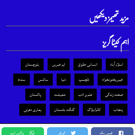
مزید تھیمز دیکھیں
اہم کیٹا گریز
اسلام آباد
انسانی حقوق
اہم خبریں
بلوچستان
خیبرپختونخواہ
دلچسپ
دنیا
سائنس
سندھ
صحت زندگی
علم و ادب
معیشت
پاکستان
پنجاب
کالم/بلاگ
گلگت بلتستان
ہماری دھرتی
Copyright © 2015-2025,rights Reserved.
فیس بک
ٹویٹر
واٹس ایپ