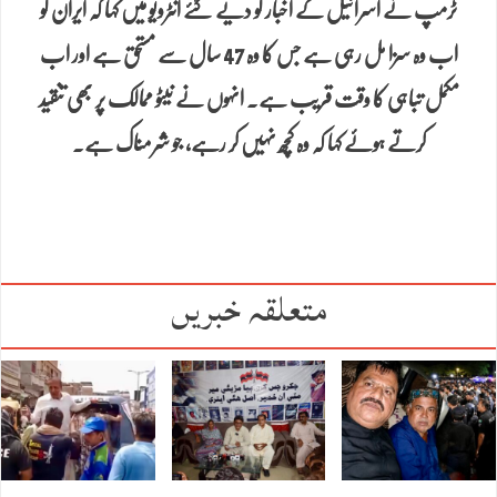
ٹرمپ نے اسرائیل کے اخبار کو دیے گئے انٹرویو میں کہا کہ ایران کو
اب وہ سزا مل رہی ہے جس کا وہ 47 سال سے مستحق ہے اور اب
مکمل تباہی کا وقت قریب ہے۔ انہوں نے نیٹو ممالک پر بھی تنقید
کرتے ہوئے کہا کہ وہ کچھ نہیں کر رہے، جو شرمناک ہے۔
متعلقہ خبریں