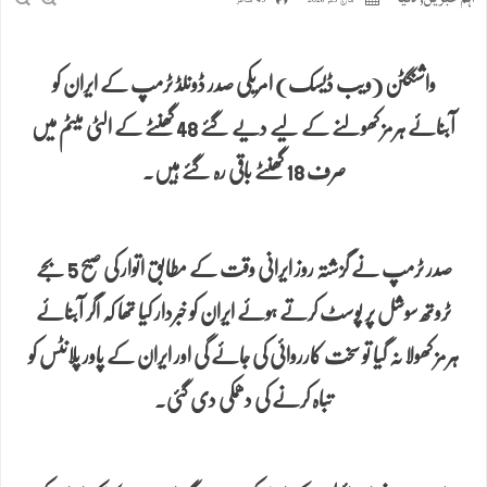
مارچ 23, 2026
45 مناظر
واشنگٹن (ویب ڈیسک) امریکی صدر ڈونلڈ ٹرمپ کے ایران کو
آبنائے ہرمز کھولنے کے لیے دیے گئے 48 گھنٹے کے الٹی میٹم میں
صرف 18 گھنٹے باقی رہ گئے ہیں۔
صدر ٹرمپ نے گزشتہ روز ایرانی وقت کے مطابق اتوار کی صبح 5 بجے
ٹروتھ سوشل پر پوسٹ کرتے ہوئے ایران کو خبردار کیا تھا کہ اگر آبنائے
ہرمز کھولا نہ گیا تو سخت کارروائی کی جائے گی اور ایران کے پاور پلانٹس کو
تباہ کرنے کی دھمکی دی گئی۔