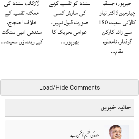
خیرپور: جسقم
سندھ کو تقسیم کرنے
لاڑکانہ: سندھ کی
چیئرمین ڈاکٹر نیاز
کی سازش کسی
ممکنہ تقسیم کے
کالانی سمیت 150
صورت قبول نہیں،
خلاف احتجاج،
سے زائد کارکن
عوامی تحریک کا
سندھی ادبی سنگت
گرفتار، نامعلوم
بھرپور…
کے رہنماؤں سمیت…
مقام…
Load/Hide Comments
حالیہ خبریں
سندھ کی تقسیم ناممکن ہے