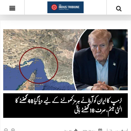
ٹرمپ کا ایران کو آبنائے ہرمز کھولنے کے لیے دیا گیا 48 گھنٹے کا
الٹی میٹم، صرف 18 گھنٹے باقی
اہم خبریں
,
دنیا