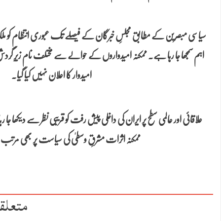
سیاسی مبصرین کے مطابق مجلسِ خبرگان کے فیصلے تک عبوری انتظام کو ملک
اہم سمجھا جا رہا ہے۔ ممکنہ امیدواروں کے حوالے سے مختلف نام زیرِ گردش
امیدوار کا اعلان نہیں کیا گیا۔
علاقائی اور عالمی سطح پر ایران کی داخلی پیش رفت کو قریبی نظر سے دیکھا جا
ممکنہ اثرات مشرقِ وسطیٰ کی سیاست پر بھی مرتب ہ
متعلق