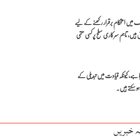
 میں استحکام برقرار رکھنے کے لیے
 ہیں، تاہم سرکاری سطح پر کسی حتمی
 رہا ہے، کیونکہ قیادت میں تبدیلی کے
و سکتے ہیں۔
ہ خبریں