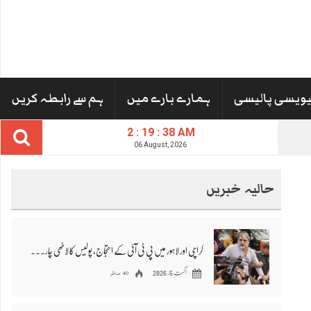
یویسی پالیسی
ہمارے بارے میں
ہم سے رابطہ کریں
2 : 19 : 39 AM
06 August, 2026
حالیہ خبریں
کراچی اور لاہور میں پی ٹی آئی کے احتجاج، پولیس کا لاٹھی چارج، متعدد کارکنان اور رہنما گرفتار
40 مناظر
اگست 5, 2026