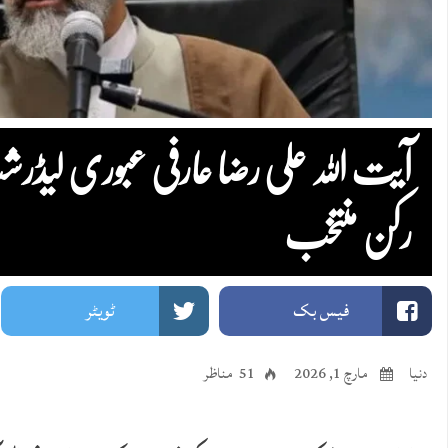
آیت اللہ علی رضا عارفی عبوری لی
رکن منتخب
فیس بک
ٹویٹر
دنیا
مارچ 1, 2026
51 مناظر