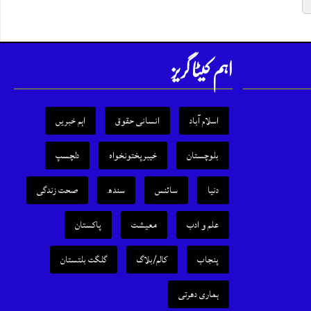
اہم کیٹا گریز
اسلام آباد
انسانی حقوق
اہم خبریں
بلوچستان
خیبرپختونخواہ
دلچسپ
دنیا
سائنس
سندھ
صحت زندگی
علم و ادب
معیشت
پاکستان
پنجاب
کالم/بلاگ
گلگت بلتستان
ہماری دھرتی