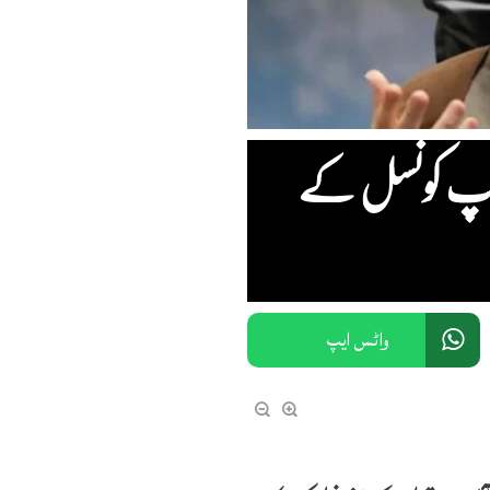
ڈرشپ کونسل کے
واٹس ایپ