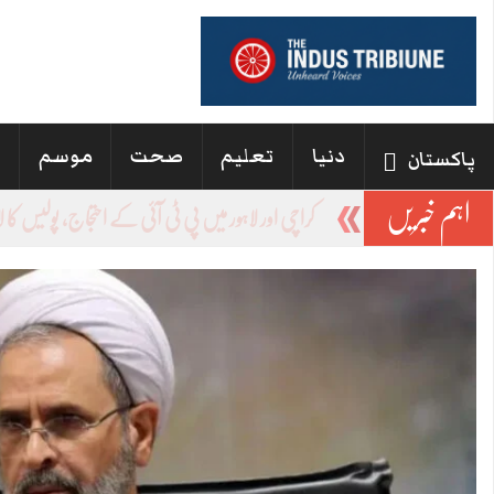
دنیا
تعلیم
صحت
موسم
ا
پاکستان
اہم خبریں
سند
_