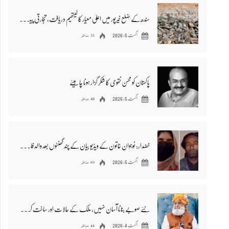
سندھ کے ضلع خیرپور میں اعلیٰ معیار کا لیتھیم دریافت، تجارتی پیداوار کی تیاری شروع
51 مناظر
اگست 5, 2026
پاکستان کو محسن نقوی کا شکر گزار ہونا چاہیئے
48 مناظر
اگست 5, 2026
خضدار: نوجوان خاتون کے ویڈیو بیان کے چند گھنٹوں بعد والد فائرنگ سے قتل
60 مناظر
اگست 5, 2026
نئے صوبے بنانا آسان نہیں، ملک کے حالات اور ساخت کو دیکھنا ہوگا: مولانا فضل الرحمان
44 مناظر
اگست 4, 2026