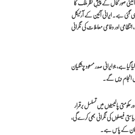
ئینی صورتحال کے پیشِ نظر ملک کا
 گئی ہے۔ ایرانی آئین کے آرٹیکل
انتظامی اور دفاعی معاملات کی نگرانی
ا گیا ہے، جو ایرانی صدر مسعود پزشکیان
4:00
05:00
06:00
07:00
08:00
09:00
10:00
11
یاں انجام دیں گے۔
3°C
23°C
23°C
24°C
25°C
26°C
27°C
29
ر حکومتی پالیسیوں میں تسلسل برقرار
ریاستی فیصلوں کی نگرانی بھی کرے گی،