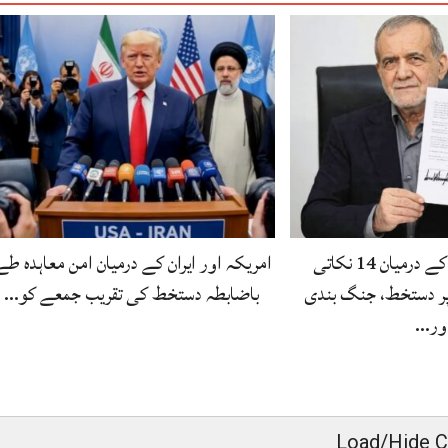
امریکہ اور ایران کے درمیان 14 نکاتی
امریکہ اور ایران کے درمیان امن معاہدہ طے
پر دستخط، جنگ بندی
باضابطہ دستخط کی تقریب جمعے کو…
ور…
Load/Hide 