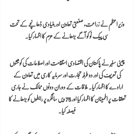
وزیر اعظم نے زراعت، صنعتی تعاون اور بنیادی ڈھانچے کے تحت
سی پیک ٹو کو آگے بڑھانے کے عزم کا اظہار کیا۔
چینی سفیر نے پاکستان کی اقتصادی استقامت اور اصلاحات کی کوششوں
کی تعریف کی اور دو طرفہ تجارت اور سرمایہ کاری میں تعاون کے
ارادے کا اظہار کیا۔ ملاقات کے دوران دونوں ممالک نے جاری
تعلقات پر اطمینان کا اظہار کیا اور 75 ویں سالگرہ پر رابطوں کو بڑھانے کا
فیصلہ کیا۔