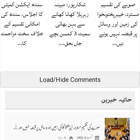
صوبے کی تقسیم
شکارپور: مبینہ
سندھ ایکشن کمیٹی
مسترد، خیبرپختونخوا
زہریلا کھانا کھانے
کا اجلاس، سندھ کی
کی زمین اور وسائل
سے بہن بھائی
امکانی تقسیم کے
پر قبضہ نہیں ہونے
سمیت 3 کمسن بچے
خلاف سخت مزاحمت
دیں…
جاں بحق،…
کا…
Load/Hide Comments
حالیہ خبریں
صوبے کی تقسیم مسترد، خیبرپختونخوا کی زمین اور وسائل پر قبضہ نہیں ہونے دیں گے، اسمبلی کی متفقہ قرارداد
56 مناظر
اگست 9, 2026