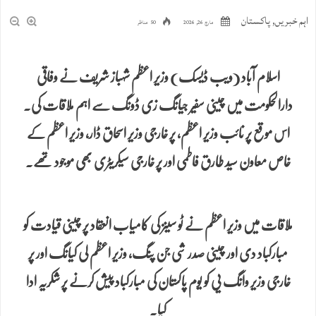
اہم خبریں
,
پاکستان
مارچ 26, 2026
50 مناظر
اسلام آباد (ویب ڈیسک) وزیر اعظم شہباز شریف نے وفاقی
دارالحکومت میں چینی سفیر جیانگ زی ڈونگ سے اہم ملاقات کی۔
اس موقع پر نائب وزیر اعظم، پر خارجی وزیر اسحاق ڈار، وزیر اعظم کے
خاص معاون سید طارق فاطمی اور پر خارجی سیکریٹری بھی موجود تھے۔
ملاقات میں وزیر اعظم نے ٹو سینز کی کامیاب انعقاد پر چینی قیادت کو
مبارکباد دی اور چینی صدر شی جن پنگ، وزیر اعظم لی کیانگ اور پر
خارجی وزیر وانگ یی کو یوم پاکستان کی مبارکباد پیش کرنے پر شکریہ ادا
کیا۔