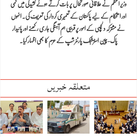
وزیر اعظم نے علاقائی صورتحال پر بات کرتے ہوئے کشیدگی میں کمی
اور استحکام کے لیے پاکستان کے تعمیری کردار کی تعریف کی۔ انہوں
نے مشترکہ دلچسپی کے امور پر قریبی ہم آہنگی جاری رکھنے اور پائیدار
پاک-چین اسٹریٹجک پارٹنرشپ کے عزم کا بھی اظہار کیا۔
متعلقہ خبریں