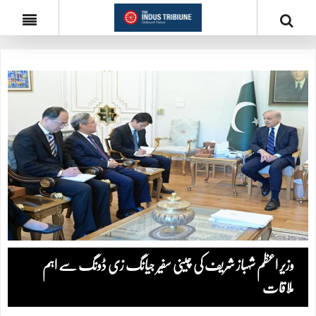
وزیر اعظم شہباز شریف کی چینی سفیر جیانگ زی ڈونگ سے اہم
ملاقات