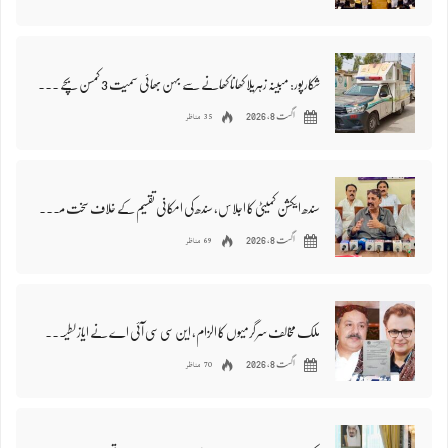
شکارپور: مبینہ زہریلا کھانا کھانے سے بہن بھائی سمیت 3 کمسن بچے جاں بحق، 8 سے زائد افراد متاثر
35 مناظر
اگست 8, 2026
سندھ ایکشن کمیٹی کا اجلاس، سندھ کی امکانی تقسیم کے خلاف سخت مزاحمت کا اعلان
69 مناظر
اگست 8, 2026
ملک مخالف سرگرمیوں کا الزام، این سی سی آئی اے نے ایاز لطیف پلیجو اور ریاض چانڈیو طلب کر لیا، سندھ میں تشویش
70 مناظر
اگست 8, 2026