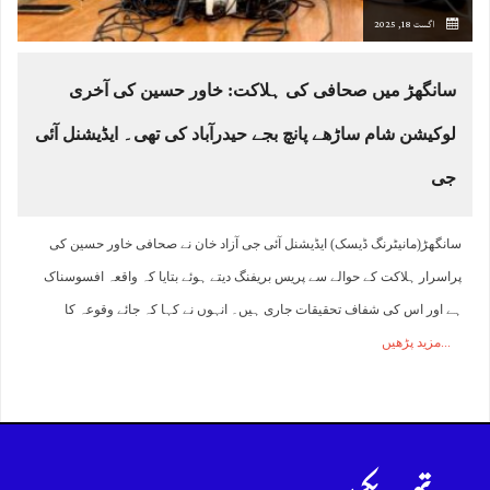
اگست 18, 2025
سانگھڑ میں صحافی کی ہلاکت: خاور حسین کی آخری
لوکیشن شام ساڑھے پانچ بجے حیدرآباد کی تھی۔ ایڈیشنل آئی
جی
سانگھڑ(مانیٹرنگ ڈیسک) ایڈیشنل آئی جی آزاد خان نے صحافی خاور حسین کی
پراسرار ہلاکت کے حوالے سے پریس بریفنگ دیتے ہوئے بتایا کہ واقعہ افسوسناک
ہے اور اس کی شفاف تحقیقات جاری ہیں۔ انہوں نے کہا کہ جائے وقوعہ کا
مزید پڑھیں