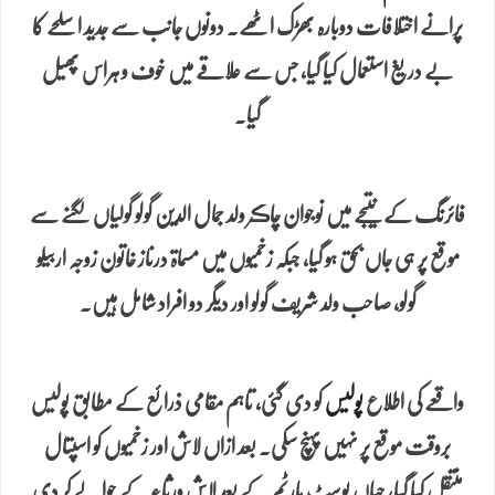
پرانے اختلافات دوبارہ بھڑک اٹھے۔ دونوں جانب سے جدید اسلحے کا
بے دریغ استعمال کیا گیا، جس سے علاقے میں خوف و ہراس پھیل
گیا۔
فائرنگ کے نتیجے میں نوجوان چاڪر ولد جمال الدین گولو گولیاں لگنے سے
موقع پر ہی جاں بحق ہو گیا، جبکہ زخمیوں میں مسماۃ درناز خاتون زوجہ اربیلو
گولو، صاحب ولد شریف گولو اور دیگر دو افراد شامل ہیں۔
واقعے کی اطلاع
پولیس
کو دی گئی، تاہم مقامی ذرائع کے مطابق پولیس
بروقت موقع پر نہیں پہنچ سکی۔ بعد ازاں لاش اور زخمیوں کو اسپتال
منتقل کیا گیا، جہاں پوسٹ مارٹم کے بعد لاش ورثاء کے حوالے کر دی