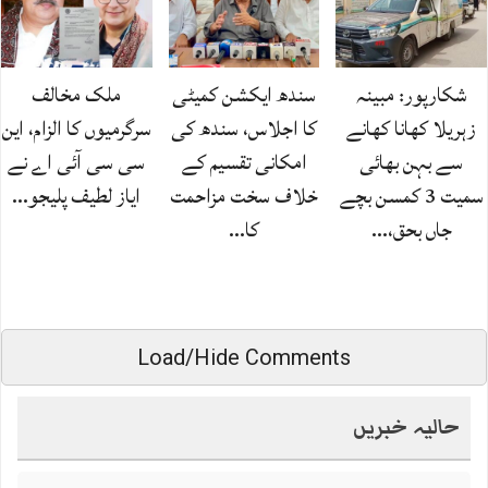
شکارپور: مبینہ
سندھ ایکشن کمیٹی
ملک مخالف
زہریلا کھانا کھانے
کا اجلاس، سندھ کی
سرگرمیوں کا الزام، این
سے بہن بھائی
امکانی تقسیم کے
سی سی آئی اے نے
سمیت 3 کمسن بچے
خلاف سخت مزاحمت
ایاز لطیف پلیجو…
جاں بحق،…
کا…
Load/Hide Comments
حالیہ خبریں