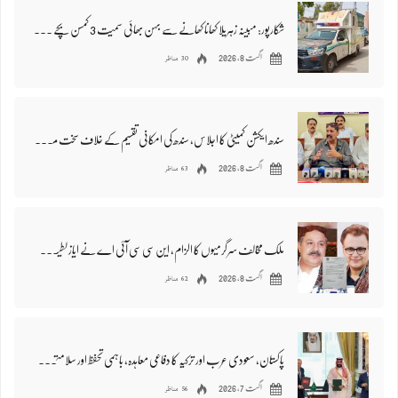
شکارپور: مبینہ زہریلا کھانا کھانے سے بہن بھائی سمیت 3 کمسن بچے جاں بحق، 8 سے زائد افراد متاثر
30 مناظر
اگست 8, 2026
سندھ ایکشن کمیٹی کا اجلاس، سندھ کی امکانی تقسیم کے خلاف سخت مزاحمت کا اعلان
63 مناظر
اگست 8, 2026
ملک مخالف سرگرمیوں کا الزام، این سی سی آئی اے نے ایاز لطیف پلیجو اور ریاض چانڈیو طلب کر لیا، سندھ میں تشویش
62 مناظر
اگست 8, 2026
پاکستان، سعودی عرب اور ترکیہ کا دفاعی معاہدہ، باہمی تحفظ اور سلامتی کا عزم
56 مناظر
اگست 7, 2026