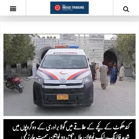
کندھکوٹ کے کچے کے علاقے میں گولا برادری کے دو گروپوں میں
شدید فائرنگ، ایک نوجوان جاں بحق، دو خواتین سمیت چار زخمی