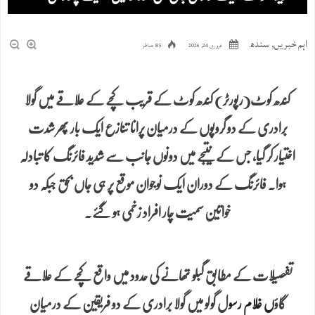
اہم خبریں
,
سندھ
فروری 24, 2026
85 مناظر
کندھ کوٹ(رپورٹر) کندھ کوٹ کے قریب کچے کے علاقے میں گولا
برادری کے دو گروپوں کے درمیان پرانا تنازع ایک بار پھر شدت
اختیار کر گیا، جس کے نتیجے میں دونوں جانب سے شدید فائرنگ کا تبادلہ
ہوا۔ فائرنگ کے دوران ایک نوجوان موقع پر ہی جاں بحق جبکہ دو
خواتین سمیت چار افراد زخمی ہو گئے۔
تفصیلات کے مطابق گبلو تھانے کی حدود میں واقع کچے کے علاقے
گاؤ
ں غلام رسو
ل گولو میں گولا برادری کے دو فریقین کے درمیان