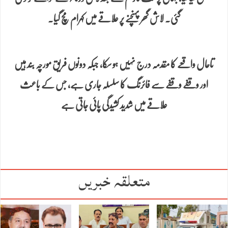
گئی۔ لاش گھر پہنچنے پر علاقے میں کہرام مچ گیا۔
تاحال واقعے کا مقدمہ درج نہیں ہو سکا، جبکہ دونوں فریق مورچہ بند ہیں
اور وقفے وقفے سے فائرنگ کا سلسلہ جاری ہے، جس کے باعث
علاقے میں شدید کشیدگی پائی جاتی ہے
متعلقہ خبریں