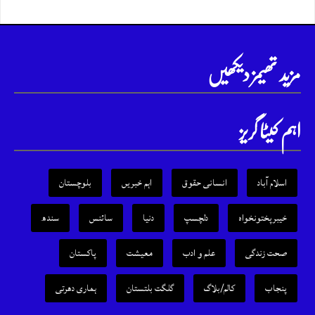
مزید تھیمز دیکھیں
اہم کیٹا گریز
اسلام آباد
انسانی حقوق
اہم خبریں
بلوچستان
خیبرپختونخواہ
دلچسپ
دنیا
سائنس
سندھ
صحت زندگی
علم و ادب
معیشت
پاکستان
پنجاب
کالم/بلاگ
گلگت بلتستان
ہماری دھرتی