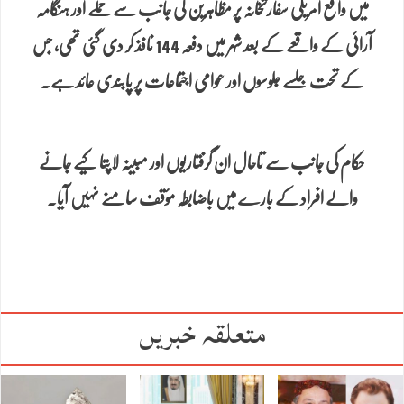
میں واقع امریکی سفارتخانہ پر مظاہرین کی جانب سے حملے اور ہنگامہ
آرائی کے واقعے کے بعد شہر میں دفعہ 144 نافذ کر دی گئی تھی، جس
کے تحت جلسے جلوسوں اور عوامی اجتماعات پر پابندی عائد ہے۔
حکام کی جانب سے تاحال ان گرفتاریوں اور مبینہ لاپتا کیے جانے
والے افراد کے بارے میں باضابطہ مؤقف سامنے نہیں آیا۔
متعلقہ خبریں