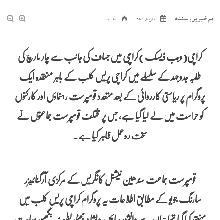
اہم خبریں
,
سندھ
مارچ 4, 2026
149 مناظر
کراچی(ويب ڈیسک) کراچی میں جساف کی جانب سے چار مارچ کی
طلبہ جدوجہد کے سلسلے میں کراچی پریس کلب کے باہر منعقدہ ایک
پروگرام پر ریاستی کارروائی کے بعد متعدد قومپرست رہنماؤں اور کارکنوں
کو حراست میں لے لیا گیا ہے، جس پر مختلف قومپرست جماعتوں نے
سخت ردعمل ظاہر کیا ہے۔
قومپرست جماعت سندھین نیشنل کانگریس کے مرکزی آرگنائيزر
سارنگ جویو کے مطابق اطلاعات یہ پروگرام کراچی پریس کلب میں
منعقد کیا گیا تھا جہاں سے دانشور سائیں دلشاد بھٹو، لطیف بگھیو، وجاہت