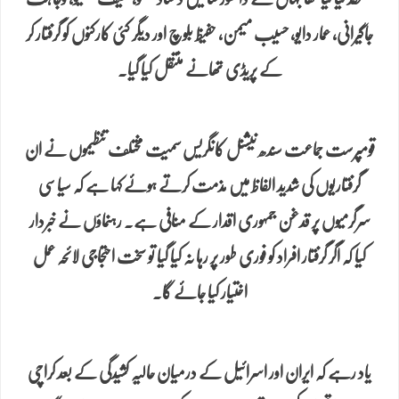
جاگیرانی، عمار دایو، حسیب میمن، حفیظ بلوچ اور دیگر کئی کارکنوں کو گرفتار کر
کے پریڈی تھانے منتقل کیا گیا۔
قومپرست جماعت سندھ نیشنل کانگریس سمیت مختلف تنظیموں نے ان
گرفتاریوں کی شدید الفاظ میں مذمت کرتے ہوئے کہا ہے کہ سیاسی
سرگرمیوں پر قدغن جمہوری اقدار کے منافی ہے۔ رہنماؤں نے خبردار
کیا کہ اگر گرفتار افراد کو فوری طور پر رہا نہ کیا گیا تو سخت احتجاجی لائحہ عمل
اختیار کیا جائے گا۔
یاد رہے کہ ایران اور اسرائیل کے درمیان حالیہ کشیدگی کے بعد کراچی