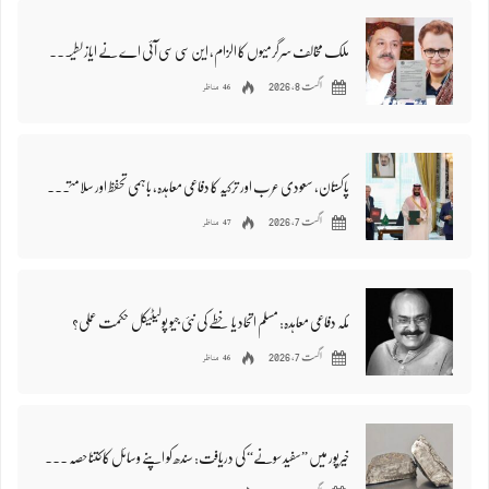
ملک مخالف سرگرمیوں کا الزام، این سی سی آئی اے نے ایاز لطیف پلیجو اور ریاض چانڈیو طلب کر لیا، سندھ میں تشویش
46 مناظر
اگست 8, 2026
پاکستان، سعودی عرب اور ترکیہ کا دفاعی معاہدہ، باہمی تحفظ اور سلامتی کا عزم
47 مناظر
اگست 7, 2026
مکہ دفاعی معاہدہ: مسلم اتحاد یا خطے کی نئی جیو پولیٹیکل حکمت عملی؟
46 مناظر
اگست 7, 2026
خیرپور میں ”سفید سونے“ کی دریافت: سندھ کو اپنے وسائل کا کتنا حصہ ملے گا؟ صحافی اشفاق آذر نے سوال اٹھا دیا