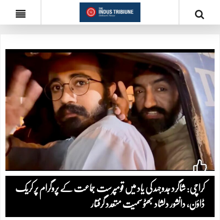
کراچی: شاگرد جدوجہد کی یاد میں قومپرست جماعت کے پروگرام پر کریک
ڈاؤن، دانشور دلشاد بھٹو سمیت متعدد گرفتار