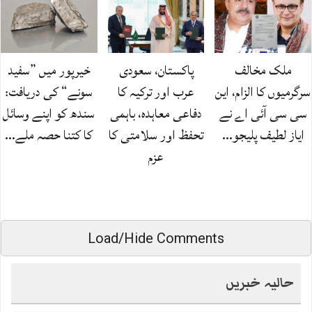
ملک مخالف
پاکستان، سعودی
خیرپور میں ”سفید
سرگرمیوں کا الزام، این
عرب اور ترکیہ کا
سونے“ کی دریافت:
سی سی آئی اے نے
دفاعی معاہدہ، باہمی
سندھ کو اپنے وسائل
ایاز لطیف پلیجو…
تحفظ اور سلامتی کا
کا کتنا حصہ ملے…
عزم
Load/Hide Comments
حالیہ خبریں