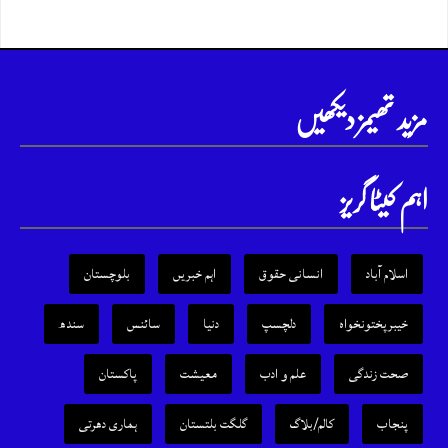
مزید تھیمز دیکھیں
اہم کیٹا گریز
اسلام آباد
انسانی حقوق
اہم خبریں
بلوچستان
خیبرپختونخواہ
دلچسپ
دنیا
سائنس
سندھ
صحت زندگی
علم و ادب
معیشت
پاکستان
پنجاب
کالم/بلاگ
گلگت بلتستان
ہماری دھرتی