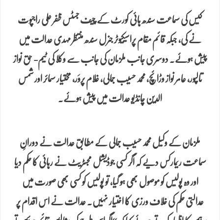
کیس کی سماعت سندھ ہائی کورٹ کے چیف جسٹس ظفر علی راجپوت
نے کی، جبکہ قائم مقام پراسیکیوٹر جنرل سندھ منتظر مہدی عدالت میں
پیش ہوئے. دوسری جانب ملزمان کی جانب سے وکلا کی ٹیم- حق نواز
تالپور، عامر نواز وڑائچ، محمد حسیب جمالی، غلام پروَر، مختیار سمائر اور شمس
الدین چانڈیو عدالت میں پیش ہوئے.
ملزمان کے وکیل محمد حسیب جمالی کے مطابق عدالت نے دورانِ
سماعت ریمارکس دیے کہ اگر کسی جوڈیشل مجسٹریٹ نے رہائی کا حکم دیا
اور وہ پولیس کو موصول بھی ہو گیا، تو پولیس کو کسی بھی صورت میں
عدالتی حکم کی خلاف ورزی کا اختیار نہیں. عدالت نے اس اقدام پر