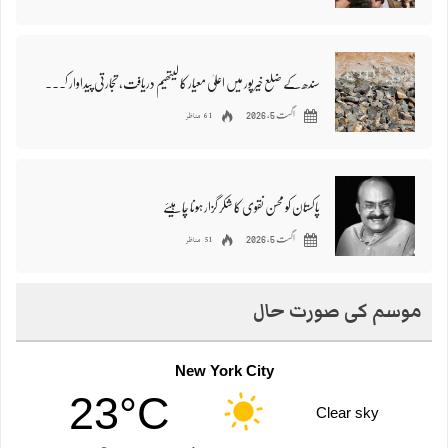
سندھ کے ضلع خیرپور میں اعلیٰ معیار کا لیتھیم دریافت، تجارتی پیداوار کی تیاری شروع
61 مناظر
اگست 5, 2026
پاکستان کو محسن نقوی کا شکر گزار ہونا چاہیئے
51 مناظر
اگست 5, 2026
موسم کی صورت حال
New York City
23°C
Clear sky