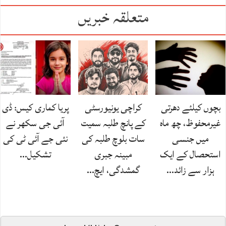
متعلقہ خبریں
بچوں کیلئے دھرتی
کراچی یونیورسٹی
پریا کماری کیس: ڈی
غیرمحفوظ، چھ ماہ
کے پانچ طلبہ سمیت
آئی جی سکھر نے
میں جنسی
سات بلوچ طلبہ کی
نئی جے آئی ٹی کی
استحصال کے ایک
مبینہ جبری
تشکیل…
ہزار سے زائد…
گمشدگی، ایچ…