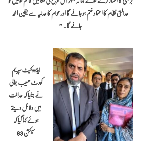
برہمی کا اظہار کرتے ہوئے کہا کہ “اگر اس طرح کی مثالیں قائم ہوئیں تو
عدالتی نظام کا اعتماد ختم ہو جائے گا اور عوام کا عدلیہ سے یقین اٹھ
جائے گا. ”
ایڈووکیٹ سپریم
کورٹ حسیب جمالی
نے بتایا کہ عدالت
میں دلائل دیتے
ہوئے کہا گیا کہ
سیکشن 63