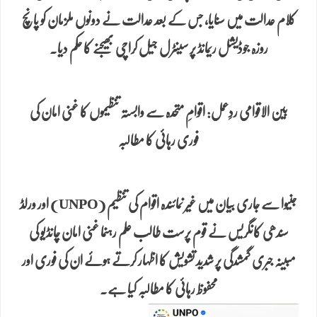
کلام عدالت میں سنایا، جس کے بعد عدالت نے دونوں ملزمان کو پانچ
روزہ جوڈیشل ریمانڈ پر سینٹرل جیل کراچی بھیجنے کا حکم دیا.
بین الاقوامی ردِعمل: اقوامِ متحدہ سے وابستہ تنظیموں کا غنی امان کی
فوری رہائی کا مطالبہ
جنیوا سے جاری بیان میں غیر نمائندہ اقوام کی تنظیم (UNPO) اور ورلڈ
سندھی کانگریس نے قوم پرست طالب علم رہنما غنی امان چانڈیو کی
مبینہ جبری گمشدگی پر شدید تشویش کا اظہار کرتے ہوئے ان کی فوری اور
محفوظ رہائی کا مطالبہ کیا ہے.