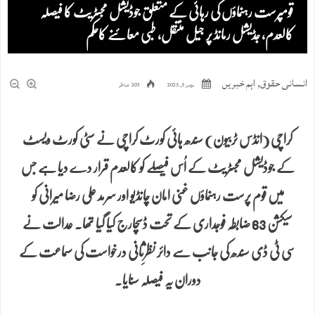
قومپرست رہنماؤں کی رہائی کے متعلق جوڈیشل مجسٹریٹ کا فیصلہ
کالعدم، جڈیشل رمانڈ پر جیل منتقل، طبی معائنے کاحکم
انسانی حقوق
,
اہم خبریں
نومبر 5, 2025
203 مناظر
کراچی (انڈس ٹربیون) سندھ ہائی کورٹ کراچی نے سٹی کورٹ ویسٹ
کے جوڈیشل مجسٹریٹ کے اُس فیصلے کو کالعدم قرار دے دیا ہے جس
میں قوم پرست رہنماؤں غنی امان چانڈیو اور سرمد علی رضا میرانی کو
سیکشن 63 ضابطہ فوجداری کے تحت ڈسچارج کیا گیا تھا. عدالت نے
سی ٹی ڈی سندھ کی جانب سے دائر نظرِثانی درخواست کی سماعت کے
دوران یہ فیصلہ سنایا.