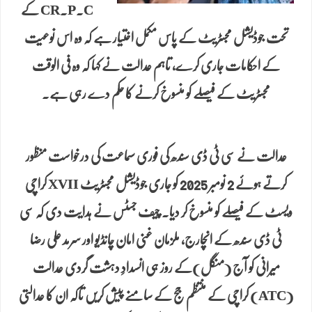
CR.P.C کے
تحت جوڈیشل مجسٹریٹ کے پاس مکمل اختیار ہے کہ وہ اس نوعیت
کے احکامات جاری کرے، تاہم عدالت نے کہا کہ وہ فی الوقت
مجسٹریٹ کے فیصلے کو منسوخ کرنے کا حکم دے رہی ہے.
عدالت نے سی ٹی ڈی سندھ کی فوری سماعت کی درخواست منظور
کرتے ہوئے 2 نومبر 2025 کو جاری جوڈیشل مجسٹریٹ XVII کراچی
ویسٹ کے فیصلے کو منسوخ کر دیا. چیف جسٹس نے ہدایت دی کہ سی
ٹی ڈی سندھ کے انچارج، ملزمان غنی امان چانڈیو اور سرمد علی رضا
میرانی کو آج (منگل)کے روز ہی انسدادِ دہشت گردی عدالت
(ATC) کراچی کے منتظم جج کے سامنے پیش کریں تاکہ ان کا عدالتی