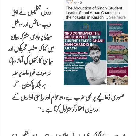
دونوں تنظیموں نے اپنی
ویب سائٹس اور سوشل
میڈیا پر جاری مشترکہ بیان
میں کہا کہ “طلبہ تحریکوں اور
سیاسی کارکنوں کی آواز دبانا
نہ صرف فردِ واحد پر حملہ
ہے بلکہ پاکستان کے
جمہوری ڈھانچے پر بھی ضرب ہے، جو عوام اور ریاستی اداروں کے
درمیان اعتماد کو متزلزل کرتا ہے. ”