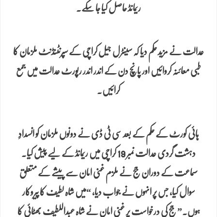
ریمانڈ حاصل کیا جا سکے.
عدالت نے مزید حکم دیا کہ سینٹرل جیل کراچی کے سپرنٹنڈنٹ ملزمان کا
طبی معائنہ کروائیں اور پانچ دن کے اندر اندر رپورٹ عدالت میں جمع
کرائیں.
ہائی کورٹ کے حکم کے بعد سی ٹی ڈی نے دونوں ملزمان کو انسدادِ
دہشت گردی عدالت نمبر 19 کراچی میں ریمانڈ کے لیے پیش کیا۔
سماعت کے دوران جج نے ملزم غنی امان سے پیشے کے متعلق
سوال کیا، جس پر انہوں نے جواب دیا، “میں شاہ لطیف کا پیروکار
ہوں.” جج کی درخواست پر غنی امان نے شاہ عبداللطیف بھٹائی کا