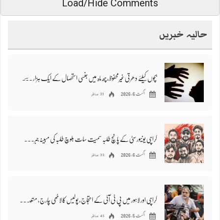
Load/Hide Comments
حالیہ خبریں
بچوں کیلئے دھرتی غیرمحفوظ، چھ ماہ میں جنسی استحصال کے ایک ہزار سے زائد کیسز رپورٹ: ساحل
33 مناظر
اگست 6, 2026
کراچی یونیورسٹی کے پانچ طلبہ سمیت سات بلوچ طلبہ کی مبینہ جبری گمشدگی، ایچ آر سی بی کا فوری بازیابی کا مطالبہ
35 مناظر
اگست 6, 2026
کراچی اور لاہور میں پی ٹی آئی کے احتجاج، پولیس کا لاٹھی چارج، متعدد کارکنان اور رہنما گرفتار
45 مناظر
اگست 5, 2026