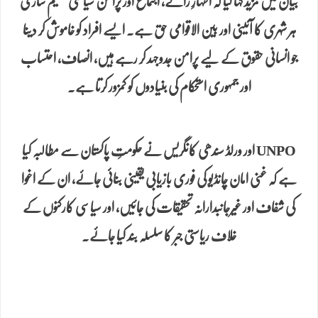
بیان میں مزید کہا گیا کہ اظہارِ رائے، اجتماع اور پرامن سیاسی تنظیم سازی
ہر شہری کا آئینی اور بین الاقوامی حق ہے. ایسے افراد کو خاموش کر دینا
جو انسانی حقوق کے لیے پرامن جدوجہد کر رہے ہیں، انصاف، احتساب
اور جمہوری استحکام کی بنیادوں کو کمزور کرتا ہے.
UNPO اور ورلڈ سندھی کانگریس نے حکومتِ پاکستان سے مطالبہ کیا
ہے کہ غنی امان چانڈیو کی فوری بازیابی یقینی بنائی جائے، ان کے اغوا
کی شفاف اور غیرجانبدارانہ تحقیقات کی جائیں، اور سیاسی کارکنوں کے
خلاف ریاستی جبر کا سلسلہ بند کیا جائے.