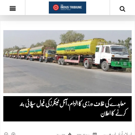
معاہدے کی خلاف ورزی کا الزام، آئل ٹینکرز کی فیول سپلائی بند
کرنے کا اعلان
اسلام آباد
,
اہم خبریں