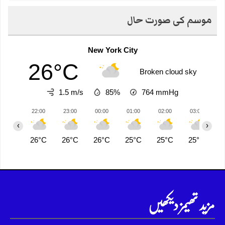
موسم کی صورت حال
New York City
26°C
Broken cloud sky
1.5 m/s
85%
764
mmHg
22:00
23:00
00:00
01:00
02:00
03:00
0
‹
›
26°C
26°C
26°C
25°C
25°C
25°C
2
مزید تھیمز دیکھیں