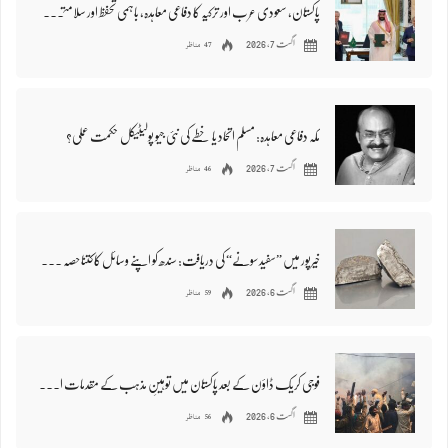
پاکستان، سعودی عرب اور ترکیہ کا دفاعی معاہدہ، باہمی تحفظ اور سلامتی کا عزم
47 مناظر
اگست 7, 2026
مکہ دفاعی معاہدہ: مسلم اتحاد یا خطے کی نئی جیو پولیٹیکل حکمت عملی؟
46 مناظر
اگست 7, 2026
خیرپور میں ”سفید سونے“ کی دریافت: سندھ کو اپنے وسائل کا کتنا حصہ ملے گا؟ صحافی اشفاق آذر نے سوال اٹھا دیا
59 مناظر
اگست 6, 2026
فوجی کریک ڈاؤن کے بعد پاکستان میں توہینِ مذہب کے مقدمات اور ہجومی تشدد میں نمایاں کمی آ گئی: رائٹرز
56 مناظر
اگست 6, 2026