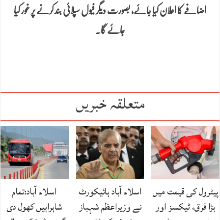
اضافے کا اعلان کیا جائے، بصورت دیگر فیول سپلائی بند کرنے پر غور کیا
جائے گا۔
متعلقہ خبریں
پیٹرول کی قیمت میں
اسلام آباد ہائیکورٹ
اسلام آباد:تمام
بڑا فرق، ٹیکسز اور
نے وزیراعظم شہباز
شاہراہیں کھول دی