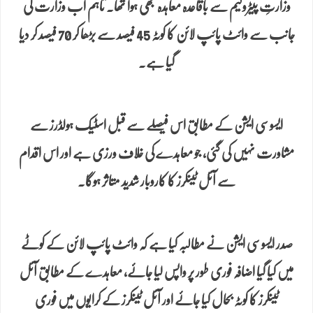
وزارتِ پیٹرولیم سے باقاعدہ معاہدہ بھی ہوا تھا۔ تاہم اب وزارت کی
جانب سے وائٹ پائپ لائن کا کوٹہ 45 فیصد سے بڑھا کر 70 فیصد کر دیا
گیا ہے۔
ایسوسی ایشن کے مطابق اس فیصلے سے قبل اسٹیک ہولڈرز سے
مشاورت نہیں کی گئی، جو معاہدے کی خلاف ورزی ہے اور اس اقدام
سے آئل ٹینکرز کا کاروبار شدید متاثر ہوگا۔
صدر ایسوسی ایشن نے مطالبہ کیا ہے کہ وائٹ پائپ لائن کے کوٹے
میں کیا گیا اضافہ فوری طور پر واپس لیا جائے، معاہدے کے مطابق آئل
ٹینکرز کا کوٹہ بحال کیا جائے اور آئل ٹینکرز کے کرایوں میں فوری