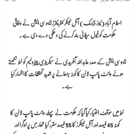
مارچ 27, 2026
144 مناظر
اسلام آباد (نیوز ڈیسک) آئل ٹینکر کنٹریکٹرز ایسوسی ایشن نے وفاقی
حکومت کو فیول سپلائی بند کرنے کی دھمکی دے دی ہے۔
ایسوسی ایشن کے صدر عابد اللہ آفریدی نے سیکریٹری پیٹرولیم کو خط لکھتے
ہوئے وائٹ پائپ لائن کا کوٹہ بڑھانے پر شدید تحفظات کا اظہار کیا
ہے۔
خط میں مؤقف اختیار کیا گیا کہ حکومت نے پہلے وائٹ پائپ لائن کا
کوٹہ 45 فیصد اور آئل ٹینکرز کا 55 فیصد مقرر کیا تھا، جس پر اوگرا اور