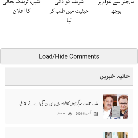
مارجنز سے عوام پر
شریف کو ذاتی
گئیں، ٹریفک بحالی
بوجھ
حیثیت میں طلب کر
کا اعلان
لیا
Load/Hide Comments
حالیہ خبریں
ملک مخالف سرگرمیوں کا الزام، این سی سی آئی اے نے ایاز لطیف پلیجو اور ریاض چانڈیو طلب کر لیا، سندھ میں تشویش
46 مناظر
اگست 8, 2026