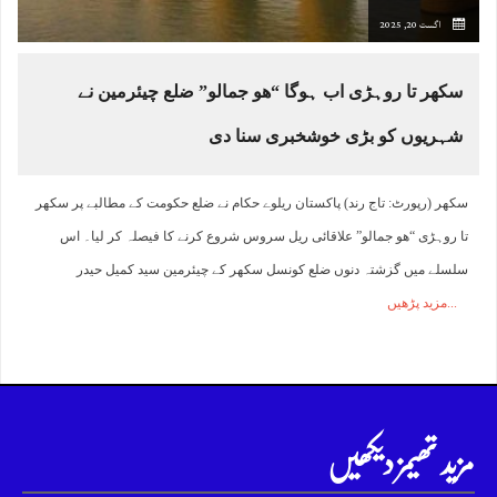
اگست 20, 2025
سکھر تا روہڑی اب ہوگا “ھو جمالو” ضلع چیئرمین نے
شہریوں کو بڑی خوشخبری سنا دی
سکھر (رپورٹ: تاج رند) پاکستان ریلوے حکام نے ضلع حکومت کے مطالبے پر سکھر
تا روہڑی “ھو جمالو” علاقائی ریل سروس شروع کرنے کا فیصلہ کر لیا۔ اس
سلسلے میں گزشتہ دنوں ضلع کونسل سکھر کے چیئرمین سید کمیل حیدر
مزید پڑھیں
مزید تھیمز دیکھیں