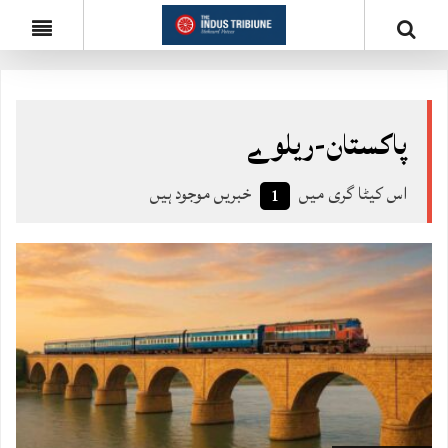
پاکستان-ریلوے
اس کیٹا گری میں
خبریں موجود ہیں
1