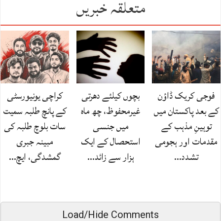
متعلقہ خبریں
فوجی کریک ڈاؤن
بچوں کیلئے دھرتی
کراچی یونیورسٹی
کے بعد پاکستان میں
غیرمحفوظ، چھ ماہ
کے پانچ طلبہ سمیت
توہینِ مذہب کے
میں جنسی
سات بلوچ طلبہ کی
مقدمات اور ہجومی
استحصال کے ایک
مبینہ جبری
تشدد…
ہزار سے زائد…
گمشدگی، ایچ…
Load/Hide Comments