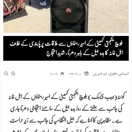
بلوچ یکجہتی کمیٹی کے اسیر رہنماؤں سے ملاقات پر پابندی کے خلاف
اہل خانہ کا ہدہ جیل کے باہر دھرنا ، شدید احتجاج
انسانی حقوق
,
اہم خبریں
جون 20, 2026
87 مناظر
کوئٹہ(ویب ڈیسک) بلوچ یکجہتی کمیٹی کے اسیر رہنماؤں کے اہل خانہ
کی جانب سے ہفتے کے روز ہدہ جیل کے سامنے احتجاجی دھرنا جاری
ہے۔ مظاہرین کا کہنا ہے کہ جیل انتظامیہ کی جانب سے زیرِ حراست