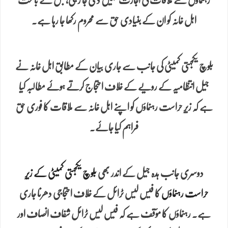
رہنماؤں سے ملاقات کی اجازت نہیں دی جا رہی، جس کے باعث
اہل خانہ کو ان کے بنیادی حق سے محروم رکھا جا رہا ہے۔
بلوچ یکجہتی کمیٹی کی جانب سے جاری بیان کے مطابق اہل خانہ نے
جیل انتظامیہ کے رویے کے خلاف احتجاج کرتے ہوئے مطالبہ کیا
ہے کہ زیرِ حراست رہنماؤں کو اپنے اہل خانہ سے ملاقات کا فوری حق
فراہم کیا جائے۔
دوسری جانب ہدہ جیل کے اندر بھی
بلوچ یکجہتی کمیٹی کے زیرِ
حراست رہنماؤں
کا فیس لیس ٹرائل کے خلاف احتجاجی دھرنا جاری
ہے۔ رہنماؤں کا مؤقف ہے کہ فیس لیس ٹرائل شفاف انصاف اور