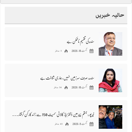
حالیہ خبریں
سندھ کی تقسیم ناممکن ہے
5 مناظر
اگست 10, 2026
سندھ: صرف سرزمین نہیں، ہماری شناخت ہے
34 مناظر
اگست 10, 2026
خیرپور: جسقم چیئرمین ڈاکٹر نیاز کالانی سمیت 150 سے زائد کارکن گرفتار، نامعلوم مقام منتقل
45 مناظر
اگست 9, 2026