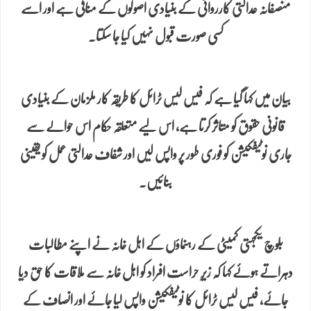
منصفانہ عدالتی کارروائی کے بنیادی اصولوں کے منافی ہے اور اسے
کسی صورت قبول نہیں کیا جا سکتا۔
بیان میں کہا گیا ہے کہ فیس لیس ٹرائل کا طریقہ کار ملزمان کے بنیادی
قانونی حقوق کو متاثر کرتا ہے، اس لیے متعلقہ حکام اس حوالے سے
جاری نوٹیفکیشن کو فوری طور پر واپس لیں اور شفاف عدالتی عمل کو یقینی
بنائیں۔
بلوچ یکجہتی کمیٹی کے رہنماؤں کے اہل خانہ نے اپنے مطالبات
دہراتے ہوئے کہا کہ زیرِ حراست افراد کو اہل خانہ سے ملاقات کا حق دیا
جائے، فیس لیس ٹرائل کا نوٹیفکیشن واپس لیا جائے اور انصاف کے