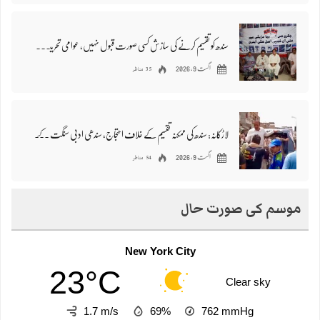
سندھ کو تقسیم کرنے کی سازش کسی صورت قبول نہیں، عوامی تحریک کا بھرپور مزاحمت کا اعلان
35 مناظر
اگست 9, 2026
لاڑکانہ: سندھ کی ممکنہ تقسیم کے خلاف احتجاج، سندھی ادبی سنگت کے رہنماؤں سمیت متعدد افراد گرفتار
54 مناظر
اگست 9, 2026
موسم کی صورت حال
New York City
23°C
Clear sky
1.7 m/s
69%
762
mmHg