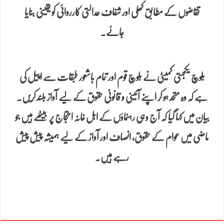
تقاضوں کے مطابق کھلی اور شفاف عدالتی کارروائی کو یقینی بنایا
جائے۔
بلوچ یکجہتی کمیٹی نے بلوچ قوم اور تمام باشعور طبقات سے اپیل کی
ہے کہ وہ متحد ہو کر اپنے آئینی و قانونی حقوق کے لیے آواز بلند کریں۔
بیان میں کہا گیا کہ آج وہی رہنماؤں کے اہل خانہ احتجاج پر بیٹھے ہیں جو
ماضی میں عوام کے حقوق، انصاف اور آواز کے لیے ہمیشہ پیش پیش
رہے ہیں۔